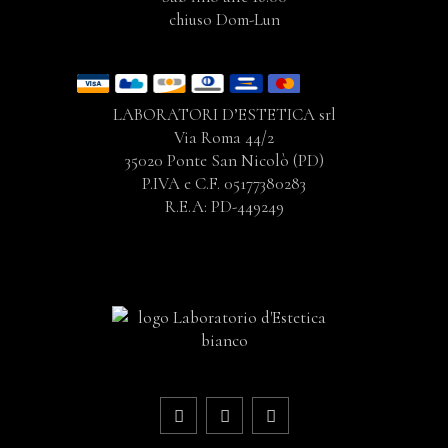
chiuso Dom-Lun
LABORATORI D’ESTETICA srl
Via Roma 44/2
35020 Ponte San Nicolò (PD)
P.IVA e C.F. 05177380283
R.E.A: PD-449249