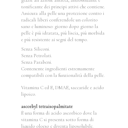
grazie all’azione antietà, antiossidante e
tonificante dei principi attivi che contiene.
Assicura alla pelle una protezione contro i
radicali liberi conferendole un colorito
sano e luminoso: giorno dopo giorno la
pelle è più idratata, più liscia, più morbida
e più resistente ai segni del tempo.
Senza Siliconi.
Senza Petrolati.
Senza Parabeni.
Contenente ingredienti estremamente
compatibili con la funzionalità della pelle.
Vitamina C ed E, DMAE, saccaride e acido
lipoico.
ascorbyl tetraisopalmitate
È una forma di acido ascorbico dove la
vitamina C si presenta sotto forma di
liquido oloeso e diventa liposolubile.