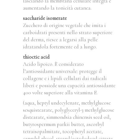
lasciando la membrana cellulare integra e
aumentando la tonicità cutanea.
saccharide isomerate
Zucchero di origine vegetale che imita i
carboidrati presenti nello strato superiore
del derma, riesce a legarsi alla pelle
idratandola fortemente ed a lungo.
thioctic acid
Acido lipoico. È considerato
l’antiossidante universale: protegge il
collagene e i lipidi cellulari dai radicali
liberi e possiede una capacità antiossidante
400 volte superiore alla vitamina E.
(aqua, heptyl undecylenate, methylglucose
sesquistearate, polyglyceryl-3 methylglucose
distearate, simmondsia chinensis seed oil,
butyrospermum parkii butter, ascorbyl
tetraisopalmitate, tocopheryl acetate,
caprylyl glycol, stearyl/octadodecyl citrate