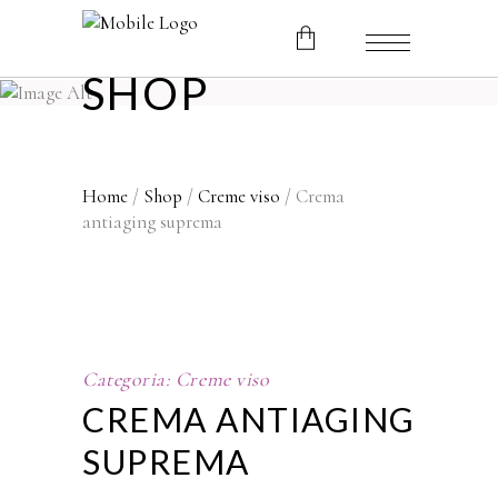
SHOP
No products in the cart.
Home
/
Shop
/
Creme viso
/ Crema
antiaging suprema
Categoria:
Creme viso
CREMA ANTIAGING
SUPREMA