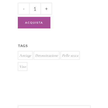
Crema
-
+
antiaging
suprema
quantity
ACQUISTA
TAGS
Antiage
Detossinazione
Pelle secca
Viso