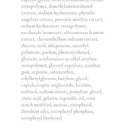
crosspolymer, dimethylaminoethanol
tartrate, sodium hyaluronate, physalis
angulata extract, pueraria mirifica extract,
sodium hyaluronate crosspolymer,
saccharide isomerate, alteromonas ferment
extract, chrysanthellum indicum extract,
thioctic acid, ubiquinone, ascorbyl
palmitate, parfum, phenoxyethanol,
glycerin, acrylates/c10-30 alkyl acrylate
crosspolymer, glyceryl caprylate, xanthan
gum, arginine, astaxanthin,
ethylhexylglycerin, butylene glycol,
caprylic/capric triglyceride, lecithin,
sorbitol, sodium citrate, pentylene glycol,
citric acid, gelatin, vegetable oil, corn
starch modified, sucrose, tocopherol,
disodium edta, tocopheryl phosphate,
tocopheryl linoleate)