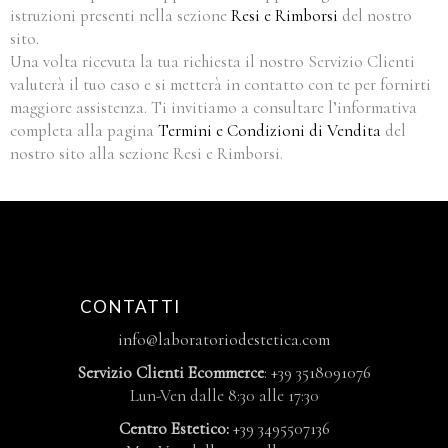
istruzioni presenti nella sezione
Resi e Rimborsi
del nostro
sito.
Una volta ricevuta la tua richiesta il nostro Servizio Clienti
valuterà il tuo caso e si metterà in contatto con te per fornirti
maggiore assistenza. Ti invitiamo a consultare l’informativa
completa alla pagina
Termini e Condizioni di Vendita
del
nostro sito alla sezione Resi e Rimborsi.
CONTATTI
info@laboratoriodestetica.com
Servizio Clienti Ecommerce
: +39 3518091076
Lun-Ven dalle 8:30 alle 17:30
Centro Estetico:
+39 3495507136