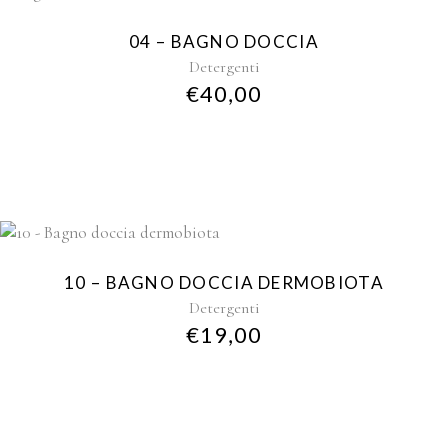
Questo
prodotto
04 – BAGNO DOCCIA
ha
Detergenti
più
€
40,00
varianti.
Le
opzioni
possono
essere
scelte
nella
pagina
del
10 – BAGNO DOCCIA DERMOBIOTA
prodotto
Detergenti
€
19,00