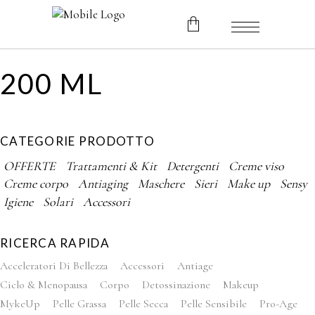
200 ML
No products in the cart.
CATEGORIE PRODOTTO
OFFERTE
Trattamenti & Kit
Detergenti
Creme viso
Creme corpo
Antiaging
Maschere
Sieri
Make up
Sensy
Igiene
Solari
Accessori
RICERCA RAPIDA
Acceleratori Di Bellezza
Accessori
Antiage
Ciclo & Menopausa
Corpo
Detossinazione
Makeup
MykeUp
Pelle Grassa
Pelle Secca
Pelle Sensibile
Pro-Age